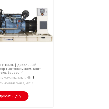
 TJ11BD5L | дизельный
ор с автозапуском, 8 кВт
тель Baudouin)
ь максимальная, кВт
9
ь номинальная, кВт
8
просить цену