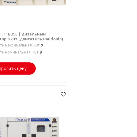
 TJ11BD5L | дизельный
ор 8 кВт (двигатель Baudouin)
ь максимальная, кВт
9
ь номинальная, кВт
8
просить цену