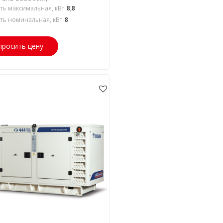
ь максимальная, кВт
8,8
ь номинальная, кВт
8
просить цену