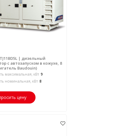
 TJ11BD5L | дизельный
ор с автозапуском в кожухе, 8
игатель Baudouin)
ь максимальная, кВт
9
ь номинальная, кВт
8
просить цену