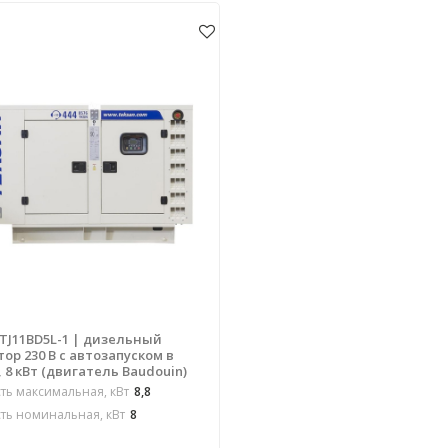
 TJ11BD5L-1 | дизельный
ор 230 В с автозапуском в
 8 кВт (двигатель Baudouin)
ь максимальная, кВт
8,8
ь номинальная, кВт
8