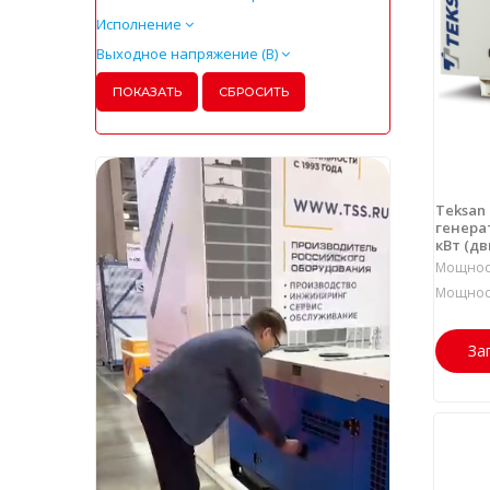
Исполнение
Выходное напряжение (В)
Teksan
генерат
кВт (дв
Мощност
Мощност
За