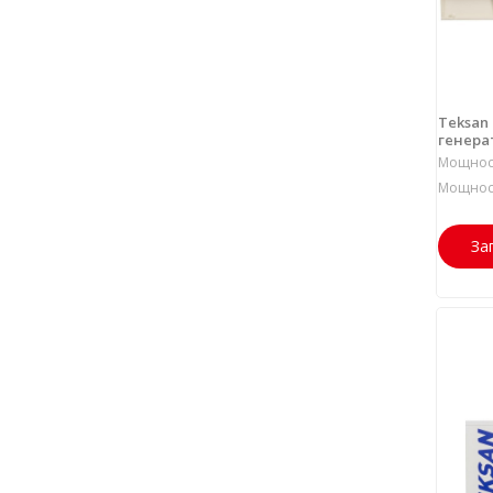
Teksan
генерат
Мощност
Мощност
За