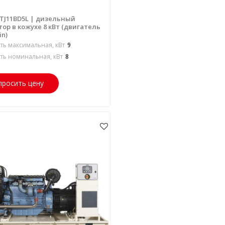
 TJ11BD5L | дизельный
ор в кожухе 8 кВт (двигатель
in)
ь максимальная, кВт
9
ь номинальная, кВт
8
просить цену