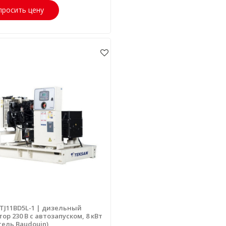
просить цену
 TJ11BD5L-1 | дизельный
ор 230 В с автозапуском, 8 кВт
тель Baudouin)