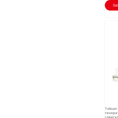
За
Teksan
генерат
(двига