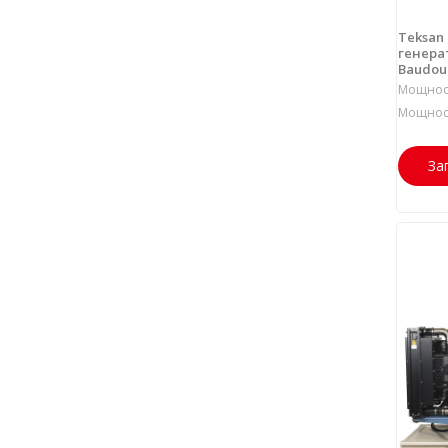
Teksan
генерат
Baudou
Мощност
Мощност
За