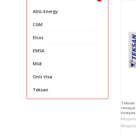
ADG-Energy
CGM
Elcos
EMSA
MGE
Onis Visa
Teksan
Teksan
генерат
кожухе,
Мощност
Мощност