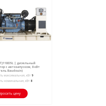
 TJ11BD5L | дизельный
ор с автозапуском, 8 кВт
тель Baudouin)
ь максимальная, кВт
9
ь номинальная, кВт
8
просить цену