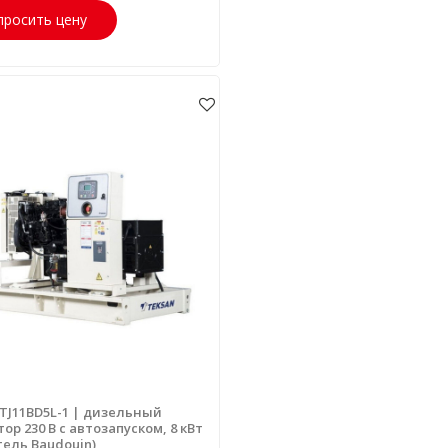
просить цену
 TJ11BD5L-1 | дизельный
ор 230 В с автозапуском, 8 кВт
тель Baudouin)