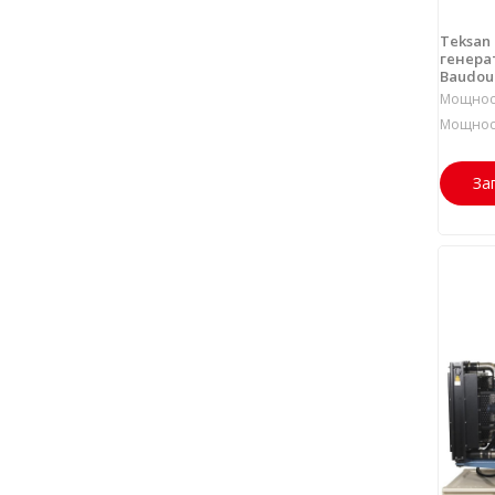
Teksan
генерат
Baudou
Мощност
Мощност
За