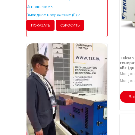
Исполнение
Выходное напряжение (В)
Teksan
генерат
кВт (дв
Мощност
Мощност
За