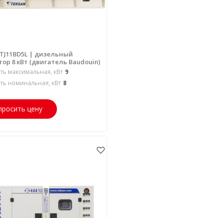
 TJ11BD5L | дизельный
ор 8 кВт (двигатель Baudouin)
ь максимальная, кВт
9
ь номинальная, кВт
8
просить цену