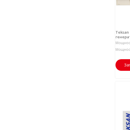
Teksan
генерат
Мощност
Мощност
За