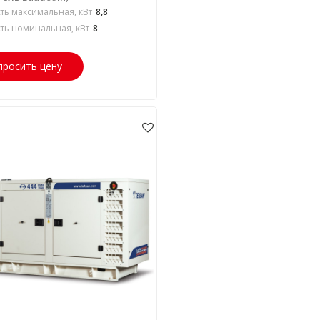
ь максимальная, кВт
8,8
ь номинальная, кВт
8
просить цену