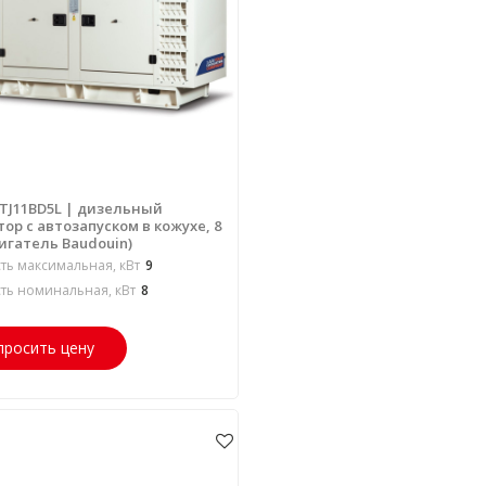
 TJ11BD5L | дизельный
ор с автозапуском в кожухе, 8
игатель Baudouin)
ь максимальная, кВт
9
ь номинальная, кВт
8
просить цену