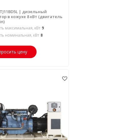
 TJ11BD5L | дизельный
ор в кожухе 8 кВт (двигатель
in)
ь максимальная, кВт
9
ь номинальная, кВт
8
просить цену