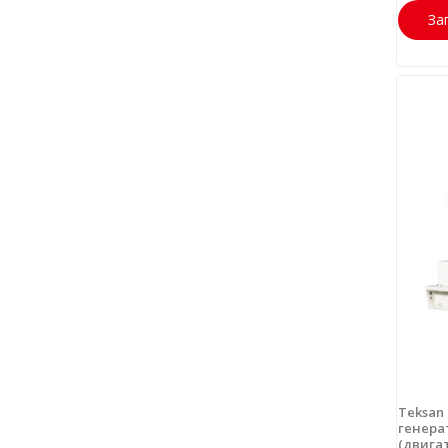
За
Teksan
генерат
(двига