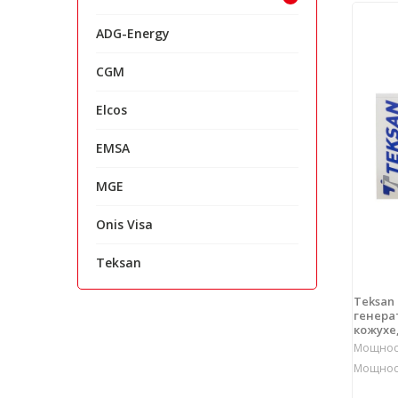
ADG-Energy
CGM
Elcos
EMSA
MGE
Onis Visa
Teksan
Teksan
генерат
кожухе,
Мощност
Мощност