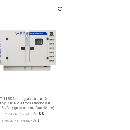
 TJ11BD5L-1 | дизельный
ор 230 В с автозапуском в
 8 кВт (двигатель Baudouin)
ь максимальная, кВт
8,8
ь номинальная, кВт
8