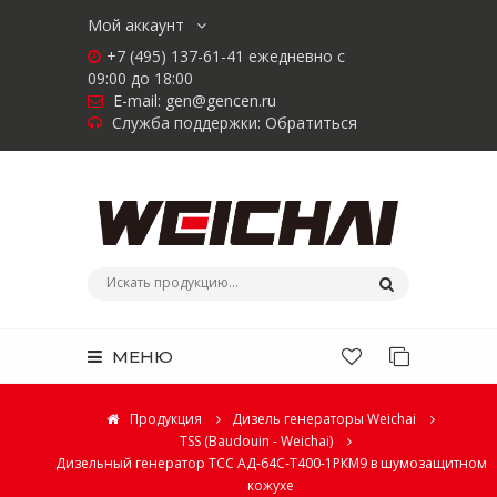
Мой аккаунт
+7 (495) 137-61-41 ежедневно с
09:00 до 18:00
E-mail:
gen@gencen.ru
Служба поддержки:
Обратиться
МЕНЮ
Продукция
Дизель генераторы Weichai
TSS (Baudouin - Weichai)
Дизельный генератор ТСС АД-64C-Т400-1РКМ9 в шумозащитном
кожухе