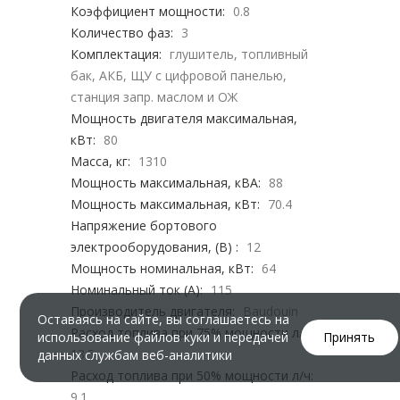
Коэффициент мощности:
0.8
Количество фаз:
3
Комплектация:
глушитель, топливный
бак, АКБ, ЩУ с цифровой панелью,
станция запр. маслом и ОЖ
Мощность двигателя максимальная,
кВт:
80
Масса, кг:
1310
Мощность максимальная, кВА:
88
Мощность максимальная, кВт:
70.4
Напряжение бортового
электрооборудования, (В) :
12
Мощность номинальная, кВт:
64
Номинальный ток (А):
115
Производитель двигателя:
Baudouin
Оставаясь на сайте, вы соглашаетесь на
Расход топлива при 75% мощности л/ч:
использование файлов куки и передачей
Принять
13.5
данных службам веб-аналитики
Расход топлива при 50% мощности л/ч:
9.1