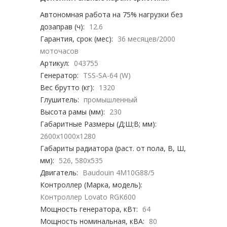
Автономная работа на 75% нагрузки без
дозаправ (ч):
12.6
Гарантия, срок (мес):
36 месяцев/2000
моточасов
Артикул:
043755
Генератор:
TSS-SA-64 (W)
Вес брутто (кг):
1320
Глушитель:
промышленный
Высота рамы (мм):
230
Габаритные Размеры (Д;Ш;В; мм):
2600х1000х1280
Габариты радиатора (раст. от пола, В, Ш,
мм):
526, 580х535
Двигатель:
Baudouin 4M10G88/5
Контроллер (Марка, модель):
Контроллер Lovato RGK600
Мощность генератора, кВт:
64
Мощность номинальная, кВА:
80