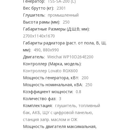
Генератор:
TSS-SA-200 (L)
Вес брутто (кг):
2301
Глушитель:
промышленный
Высота рамы (мм):
250
Габаритные Размеры (Д;Ш;В; мм):
2700x1140x1670
Габариты радиатора (раст. от пола, В, Ш,
мм):
490, 880х990
Двигатель:
Weichai WP10D264E200
Контроллер (Марка, модель):
Контроллер Lovato RGK600
Мощность генератора, кВт:
200
Мощность номинальная, кВА:
250
Коэффициент мощности:
0.8
Количество фаз:
3
Комплектация:
глушитель, топливный
бак, АКБ, ЩУ с цифровой панелью,
станция запр. маслом и ОЖ
Мощность двигателя максимальная,