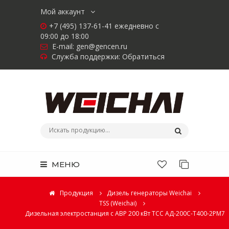
Мой аккаунт
+7 (495) 137-61-41 ежедневно с
09:00 до 18:00
E-mail:
gen@gencen.ru
Служба поддержки:
Обратиться
МЕНЮ
Продукция
Дизель генераторы Weichai
TSS (Weichai)
Дизельная электростанция с АВР 200 кВт ТСС АД-200С-Т400-2РМ7