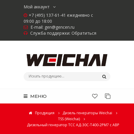
Мой аккаунт
+7 (495) 137-61-41 ежедневно с
09:00 до 18:00
E-mail:
gen@gencen.ru
Служба поддержки:
Обратиться
МЕНЮ
Продукция
Дизель генераторы Weichai
TSS (Weichai)
Дизельный генератор ТСС АД-30С-Т400-2РМ7 с АВР