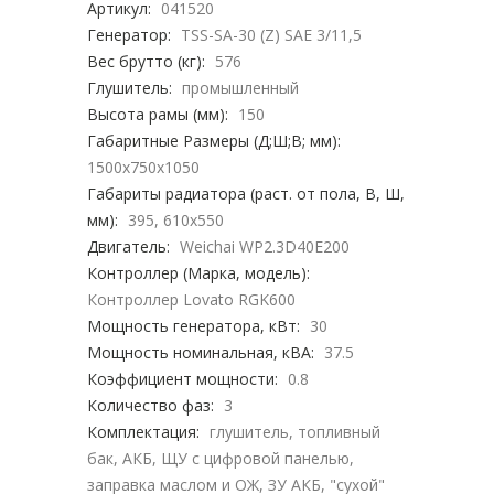
Артикул:
041520
Генератор:
TSS-SA-30 (Z) SAE 3/11,5
Вес брутто (кг):
576
Глушитель:
промышленный
Высота рамы (мм):
150
Габаритные Размеры (Д;Ш;В; мм):
1500x750x1050
Габариты радиатора (раст. от пола, В, Ш,
мм):
395, 610х550
Двигатель:
Weichai WP2.3D40E200
Контроллер (Марка, модель):
Контроллер Lovato RGK600
Мощность генератора, кВт:
30
Мощность номинальная, кВА:
37.5
Коэффициент мощности:
0.8
Количество фаз:
3
Комплектация:
глушитель, топливный
бак, АКБ, ЩУ с цифровой панелью,
заправка маслом и ОЖ, ЗУ АКБ, "сухой"