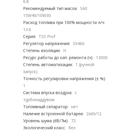
6.8
Рекомендуемый тип масла:
SAE
15W40/10W30
Расход топлива при 100% мощности л/ч:
13.6
Серия:
TSS Prof
Регулятор напряжения:
SX460
Степень изоляции:
H
Ресурс работы до кап. ремонта (ч):
13000
Степень автоматизации:
1 (ручной
запуск)
Точность регулировки напряжения (± %):
1
Система впуска воздуха:
с
турбонаддувом
Топливный сепаратор:
нет
Наличие встроенной батареи:
2х60/12
Уровень шума (dB/7м):
72
Экологический класс:
без