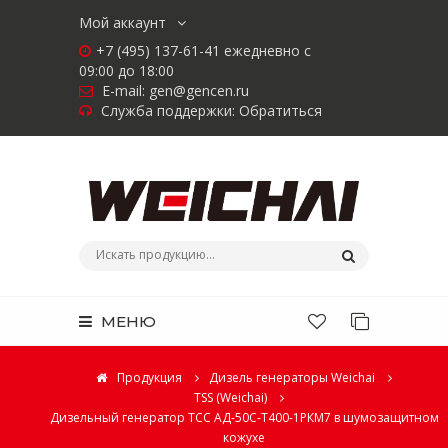
Мой аккаунт
+7 (495) 137-61-41 ежедневно с
09:00 до 18:00
E-mail:
gen@gencen.ru
Служба поддержки:
Обратиться
МЕНЮ
Продукция
Дизель генераторы Weichai
TSS (Weichai)
Дизельный генератор ТСС АД-50С-Т400-1РКМ7 в шумозащитном
кожухе