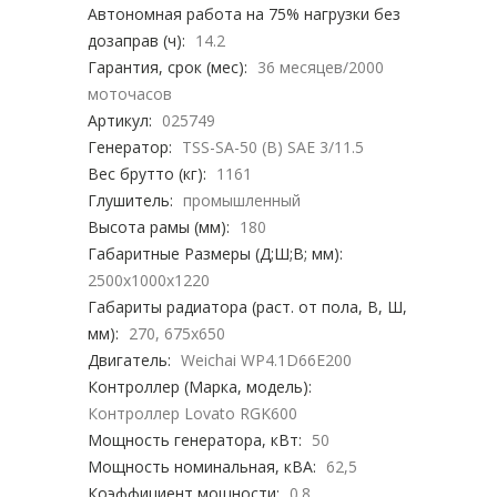
Автономная работа на 75% нагрузки без
дозаправ (ч):
14.2
Гарантия, срок (мес):
36 месяцев/2000
моточасов
Артикул:
025749
Генератор:
TSS-SA-50 (B) SAE 3/11.5
Вес брутто (кг):
1161
Глушитель:
промышленный
Высота рамы (мм):
180
Габаритные Размеры (Д;Ш;В; мм):
2500x1000x1220
Габариты радиатора (раст. от пола, В, Ш,
мм):
270, 675х650
Двигатель:
Weichai WP4.1D66E200
Контроллер (Марка, модель):
Контроллер Lovato RGK600
Мощность генератора, кВт:
50
Мощность номинальная, кВА:
62,5
Коэффициент мощности:
0.8