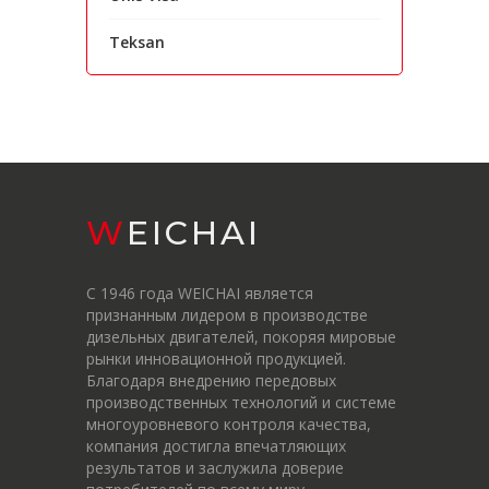
Teksan
WEICHAI
С 1946 года WEICHAI является
признанным лидером в производстве
дизельных двигателей, покоряя мировые
рынки инновационной продукцией.
Благодаря внедрению передовых
производственных технологий и системе
многоуровневого контроля качества,
компания достигла впечатляющих
результатов и заслужила доверие