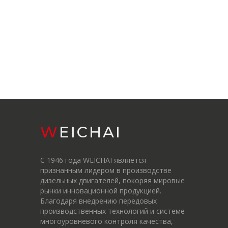
WEICHAI
С 1946 года WEICHAI является
признанным лидером в производстве
дизельных двигателей, покоряя мировые
рынки инновационной продукцией.
Благодаря внедрению передовых
производственных технологий и системе
многоуровневого контроля качества,