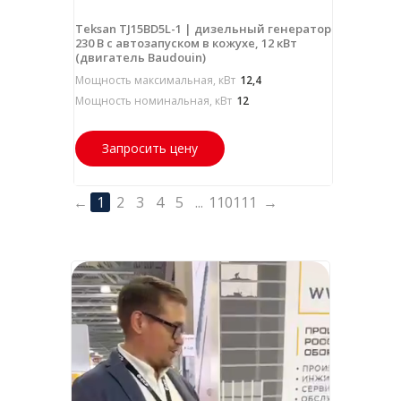
Teksan TJ15BD5L-1 | дизельный генератор
230 В с автозапуском в кожухе, 12 кВт
(двигатель Baudouin)
Мощность максимальная, кВт
12,4
Мощность номинальная, кВт
12
Запросить цену
←
1
2
3
4
5
...
110
111
→