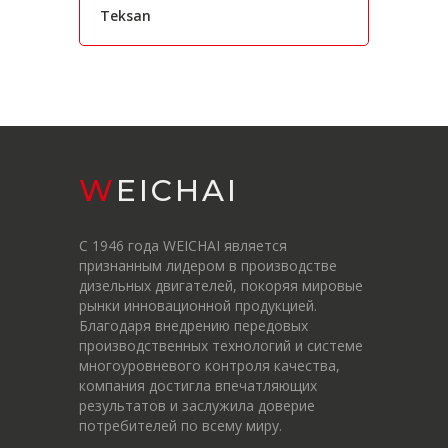
Teksan
WEICHAI
С 1946 года WEICHAI является
признанным лидером в производстве
дизельных двигателей, покоряя мировые
рынки инновационной продукцией.
Благодаря внедрению передовых
производственных технологий и системе
многоуровневого контроля качества,
компания достигла впечатляющих
результатов и заслужила доверие
потребителей по всему миру.