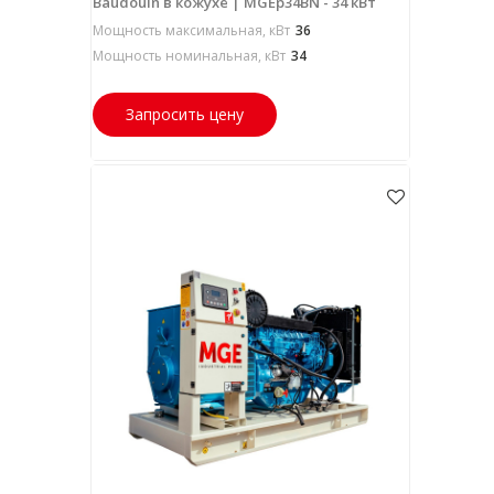
Baudouin в кожухе | MGEp34BN - 34 кВт
Мощность максимальная, кВт
36
Мощность номинальная, кВт
34
Запросить цену