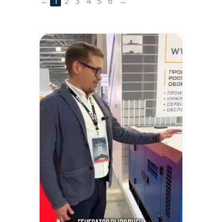
←
1
2
3
4
5
6
→