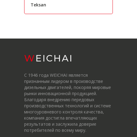
Teksan
WEICHAI
С 1946 года WEICHAI является
признанным лидером в производстве
дизельных двигателей, покоряя мировые
рынки инновационной продукцией.
Благодаря внедрению передовых
производственных технологий и системе
многоуровневого контроля качества,
компания достигла впечатляющих
результатов и заслужила доверие
потребителей по всему миру.