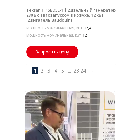
Teksan TJ15BD5L-1 | дизельный генератор
230 В с автозапуском в кожухе, 12 кВт
(двигатель Baudouin)
Мощность максимальная, кВт
12,4
Мощность номинальная, кВт
12
Запросить цену
←
1
2
3
4
5
...
23
24
→