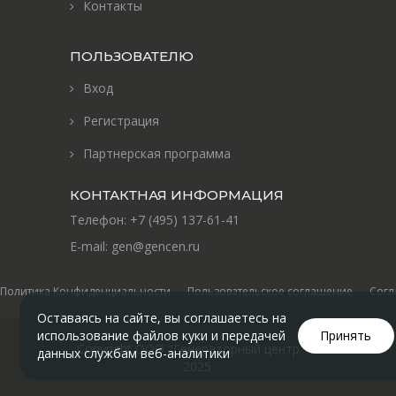
Контакты
ПОЛЬЗОВАТЕЛЮ
Вход
Регистрация
Партнерская программа
КОНТАКТНАЯ ИНФОРМАЦИЯ
Телефон:
+7 (495) 137-61-41
E-mail:
gen@gencen.ru
Политика Конфиденциальности
Пользовательское соглашение
Согл
Оставаясь на сайте, вы соглашаетесь на
использование файлов куки и передачей
Принять
Copyright ООО "Генераторный центр" ©
данных службам веб-аналитики
2025
.