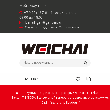
Мой аккаунт
+7 (495) 137-61-41 ежедневно с
09:00 до 18:00
E-mail:
gen@gencen.ru
Служба поддержки:
Обратиться
МЕНЮ
Продукция
Дизель генераторы Weichai
Teksan
Teksan TJ14BD5A | дизельный генератор с автозапуском в кожухе,
10 кВт (двигатель Baudouin)